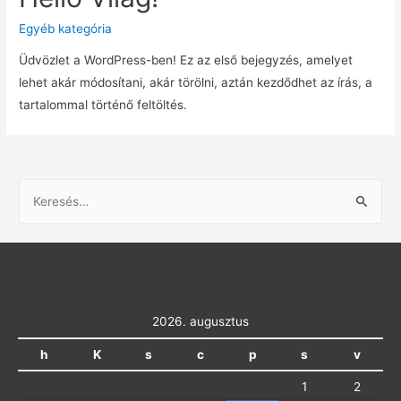
Egyéb kategória
Üdvözlet a WordPress-ben! Ez az első bejegyzés, amelyet
lehet akár módosítani, akár törölni, aztán kezdődhet az írás, a
tartalommal történő feltöltés.
K
e
r
e
s
é
2026. augusztus
s
h
K
s
c
p
s
v
:
1
2