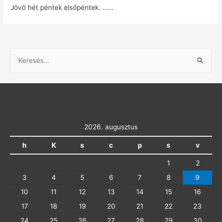
Jövő hét péntek elsőpéntek. ……
K
e
r
e
s
é
2026. augusztus
s
h
K
s
c
p
s
v
:
1
2
3
4
5
6
7
8
9
10
11
12
13
14
15
16
17
18
19
20
21
22
23
24
25
26
27
28
29
30